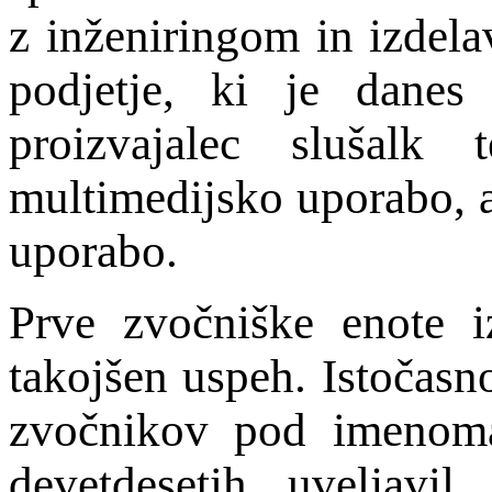
z inženiringom in izde
podjetje, ki je danes
proizvajalec slušal
multimedijsko uporabo, a
uporabo.
Prve zvočniške enote
takojšen uspeh. Istočasno
zvočnikov pod imenom
devetdesetih uveljavi