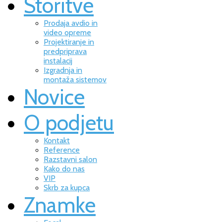
Storitve
Prodaja avdio in
video opreme
Projektiranje in
predpriprava
instalacij
Izgradnja in
montaža sistemov
Novice
O podjetu
Kontakt
Reference
Razstavni salon
Kako do nas
VIP
Skrb za kupca
Znamke