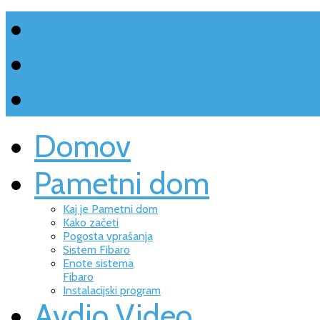
O PODJETJU
SKRB ZA KUPCA
KONTAKT
Domov
Pametni dom
Kaj je Pametni dom
Kako začeti
Pogosta vprašanja
Sistem Fibaro
Enote sistema
Fibaro
Instalacijski program
Avdio Video