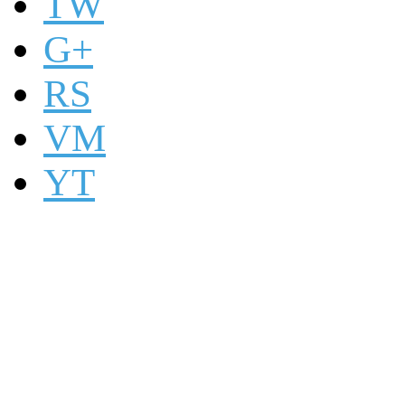
TW
G+
RS
VM
YT