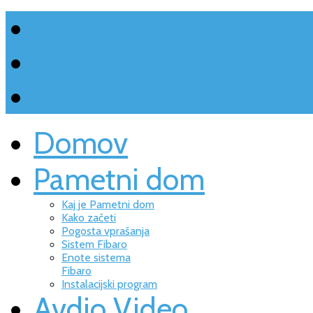
O PODJETJU
SKRB ZA KUPCA
KONTAKT
Domov
Pametni dom
Kaj je Pametni dom
Kako začeti
Pogosta vprašanja
Sistem Fibaro
Enote sistema
Fibaro
Instalacijski program
Avdio Video