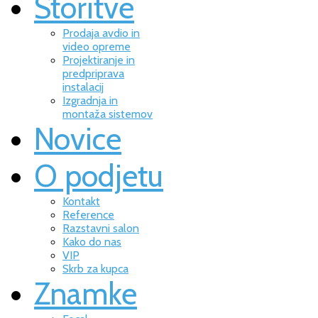
Storitve
Prodaja avdio in
video opreme
Projektiranje in
predpriprava
instalacij
Izgradnja in
montaža sistemov
Novice
O podjetu
Kontakt
Reference
Razstavni salon
Kako do nas
VIP
Skrb za kupca
Znamke