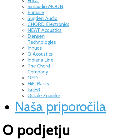
Focal
Simaudio MOON
Primare
Sugden Audio
CHORD Electronics
NEAT Acoustics
Densen
Technologies
Innuos
Q Acoustics
Indiana Line
The Chord
Company
QED
HiFi Racks
Isol-8
Ostale Znamke
Naša priporočila
O podjetju