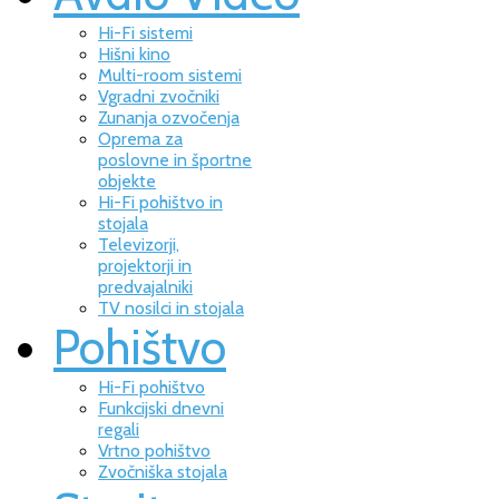
Hi-Fi sistemi
Hišni kino
Multi-room sistemi
Vgradni zvočniki
Zunanja ozvočenja
Oprema za
poslovne in športne
objekte
Hi-Fi pohištvo in
stojala
Televizorji,
projektorji in
predvajalniki
TV nosilci in stojala
Pohištvo
Hi-Fi pohištvo
Funkcijski dnevni
regali
Vrtno pohištvo
Zvočniška stojala