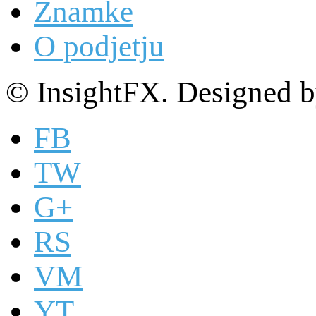
Znamke
O podjetju
© InsightFX. Designed 
FB
TW
G+
RS
VM
YT